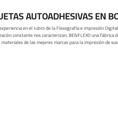
UETAS AUTOADHESIVAS EN B
periencia en el rubro de la Flexografía e impresión Digita
zación constante nos caracterizan, BENFLEXO una fábrica de 
 materiales de las mejores marcas para la impresión de sus
ETIQUETAS EN BLANCO
Para Codificar
Etiquetas autoadhesivas en blanco en variedades de
materiales