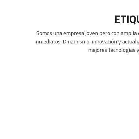
ETIQ
Somos una empresa joven pero con amplia ex
inmediatos. Dinamismo, innovación y actuali
mejores tecnologías y
Etiquetas a 6 colores
Gran Calidad
Realizamos Impresiones de gran Calidad realizadas en
sistema Flexo hasta 6 colores con terminaciones Brillante /
Mate