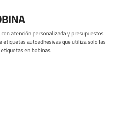
OBINA
l con atención personalizada y presupuestos
etiquetas autoadhesivas que utiliza solo las
 etiquetas en bobinas.
Solicite su presupuesto
EN 24 Hs.
Rellene el formulario y seleccione las
características de
su etiqueta
y solicítenos presupuesto. En menos de 24 hs.
nos pondremos en contacto con usted.